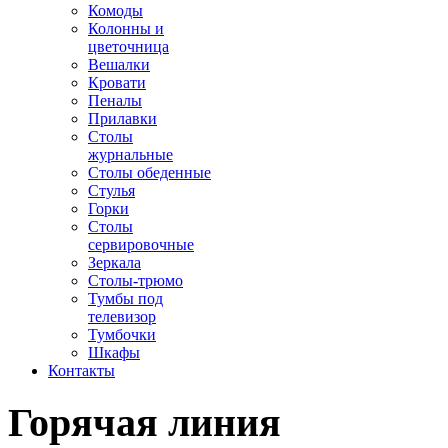
Комоды
Колонны и
цветочница
Вешалки
Кровати
Пеналы
Прилавки
Столы
журнальные
Столы обеденные
Стулья
Горки
Столы
сервировочные
Зеркала
Столы-трюмо
Тумбы под
телевизор
Тумбочки
Шкафы
Контакты
Горячая
линия